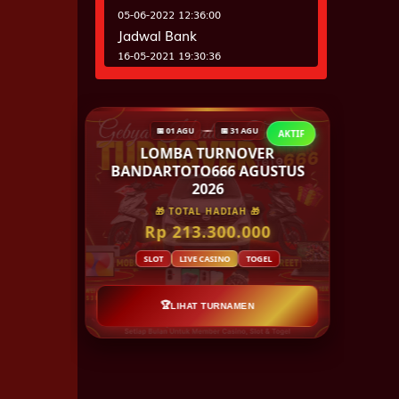
05-06-2022 12:36:00
Jadwal Bank
16-05-2021 19:30:36