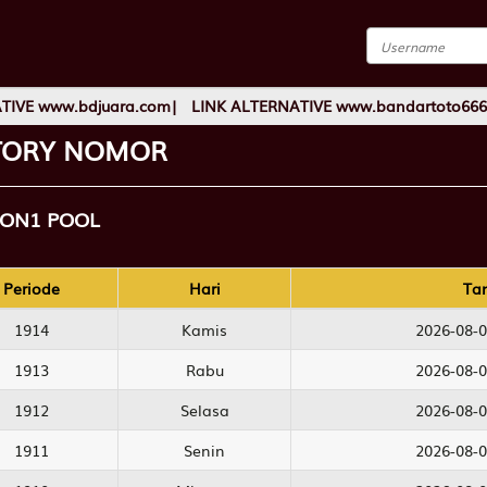
 www.bdjuara.com| LINK ALTERNATIVE www.bandartoto666.org|
TORY NOMOR
ON1 POOL
Periode
Hari
Ta
1914
Kamis
2026-08-0
1913
Rabu
2026-08-0
1912
Selasa
2026-08-0
1911
Senin
2026-08-0