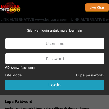
Live Chat
LINK ALTERNATIVE www.bdjuara.com| LINK ALTERNATIVE w
Silahkan login untuk mulai bermain
Show Password
Lite Mode
Lupa password?
Login
Lupa Password
Anda harus mengisi semua data dibawah dengan benar.